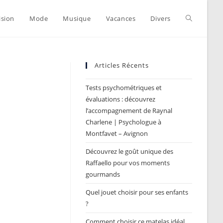
Toggle
ision
Mode
Musique
Vacances
Divers
website
Articles Récents
Tests psychométriques et
search
évaluations : découvrez
l’accompagnement de Raynal
Charlene | Psychologue à
Montfavet – Avignon
Découvrez le goût unique des
Raffaello pour vos moments
gourmands
Quel jouet choisir pour ses enfants
?
Comment choisir ce matelas idéal