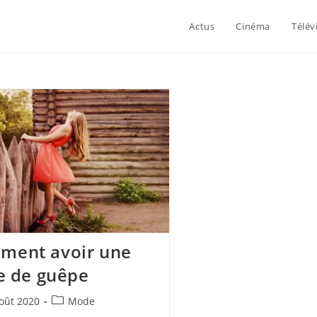
Actus
Cinéma
Télév
ment avoir une
le de guêpe
tion
Post
oût 2020
Mode
:
category: