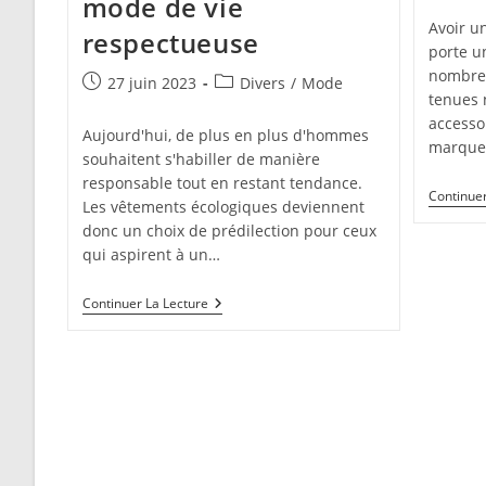
mode de vie
Avoir un
respectueuse
porte u
nombreu
Publication
Post
27 juin 2023
Divers
/
Mode
tenues 
publiée :
category:
accesso
Aujourd'hui, de plus en plus d'hommes
marquer
souhaitent s'habiller de manière
responsable tout en restant tendance.
Continuer
Les vêtements écologiques deviennent
donc un choix de prédilection pour ceux
qui aspirent à un…
Au
Continuer La Lecture
Naturel
:
Adopter
Les
Vetements
Ecologiques
Pour
Une
Mode
De