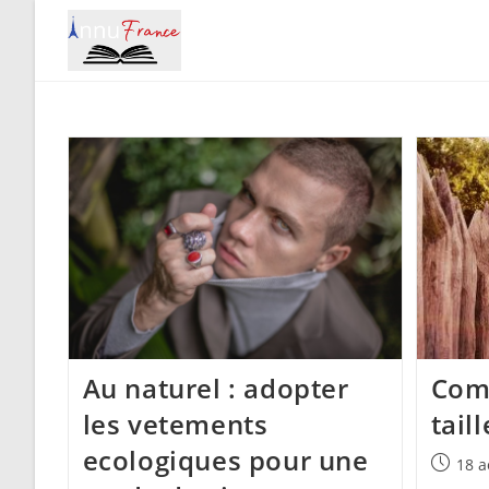
Skip
to
content
Au naturel : adopter
Com
les vetements
tail
ecologiques pour une
Publica
18 a
publiée 