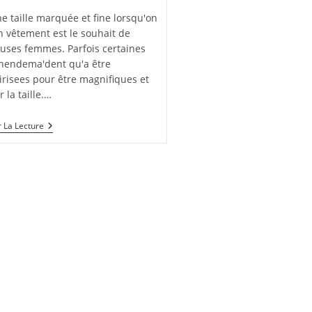
e taille marquée et fine lorsqu'on
n vêtement est le souhait de
ses femmes. Parfois certaines
nendema'dent qu'a être
irisees pour être magnifiques et
 la taille.…
Comment
 La Lecture
Avoir
Une
Taille
De
Guêpe